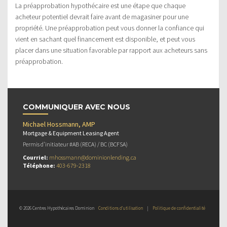
La préapprobation hypothécaire est une étape que chaque
acheteur potentiel devrait faire avant de magasiner pour une
propriété. Une préapprobation peut vous donner la confiance qui
vient en sachant quel financement est disponible, et peut vous
placer dans une situation favorable par rapport aux acheteurs sans
préapprobation.
COMMUNIQUER AVEC NOUS
Michael Hossmann, AMP
Mortgage & Equipment Leasing Agent
Permis d’initiateur #AB (RECA) / BC (BCFSA)
Courriel:
mhossmann@dominionlending.ca
Téléphone:
403-679-2318
© 2026 Centres Hypothécaires Dominion
Conditions d’utilisation
|
Politique de confidentialité