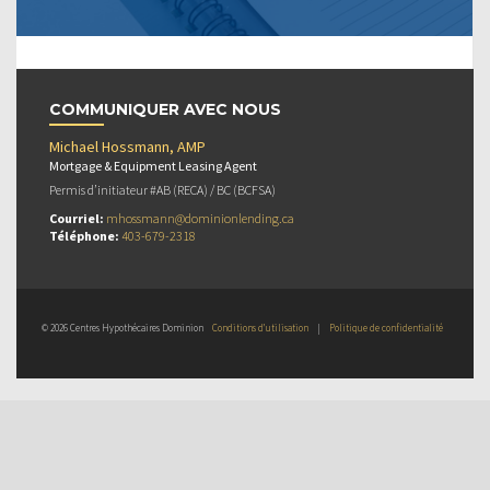
COMMUNIQUER AVEC NOUS
Michael Hossmann, AMP
Mortgage & Equipment Leasing Agent
Permis d’initiateur #AB (RECA) / BC (BCFSA)
Courriel:
mhossmann@dominionlending.ca
Téléphone:
403-679-2318
© 2026 Centres Hypothécaires Dominion
Conditions d’utilisation
|
Politique de confidentialité